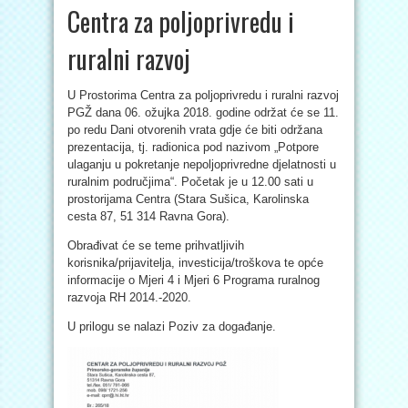
Centra za poljoprivredu i
ruralni razvoj
U Prostorima Centra za poljoprivredu i ruralni razvoj
PGŽ dana 06. ožujka 2018. godine održat će se 11.
po redu Dani otvorenih vrata gdje će biti održana
prezentacija, tj. radionica pod nazivom „Potpore
ulaganju u pokretanje nepoljoprivredne djelatnosti u
ruralnim područjima“. Početak je u 12.00 sati u
prostorijama Centra (Stara Sušica, Karolinska
cesta 87, 51 314 Ravna Gora).
Obrađivat će se teme prihvatljivih
korisnika/prijavitelja, investicija/troškova te opće
informacije o Mjeri 4 i Mjeri 6 Programa ruralnog
razvoja RH 2014.-2020.
U prilogu se nalazi Poziv za događanje.