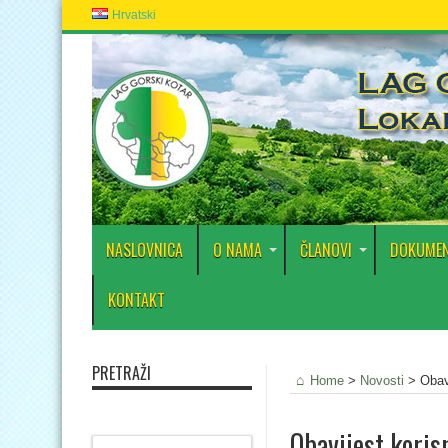
Hrvatski
NASLOVNICA
O NAMA
ČLANOVI
DOKUMEN
KONTAKT
PRETRAŽI
Home
>
Novosti
>
Obav
Obavijest koris