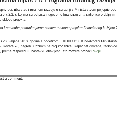
privredi, ribarstvu i ruralnom razvoju u suradnji s Ministarstvom poljoprivrede
ije 7.2.2. s kojima su potpisani ugovori o financiranju na radionice o daljnjim
 sklopu projekta.
ma i provedba postupka javne nabave u sklopu projekta financiranog iz Mjere 
 i 28. veljače 2018. godine s početkom u 10.00 sati u Kino-dvorani Ministarst
Vukovara 78, Zagreb. Obzirom na broj korisnika i kapacitet dvorane, radionice
a, prema rasporedu u nastavku obavijesti, što možete pronaći
ovdje
.
ost a comment.