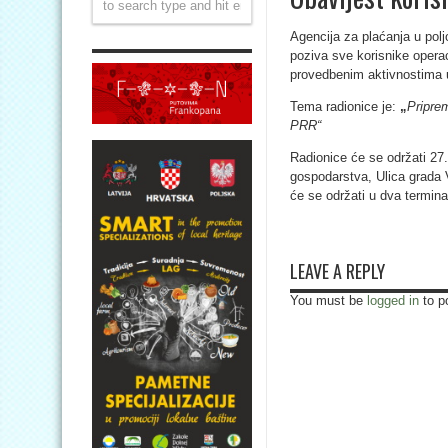
Agencija za plaćanja u poljo
poziva sve korisnike operac
provedbenim aktivnostima u
Tema radionice je:
„
Pripre
PRR“
Radionice će se održati 27.
gospodarstva, Ulica grada 
će se održati u dva termin
LEAVE A REPLY
You must be
logged in
to p