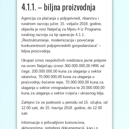
4.1.1. – biljna proizvodnja
Agencija za plaćanja u poljoprivredi, ribarstvu i
ruralnom razvoju jučer, 15. veljače 2018. godine,
objavila je novi Natječaj za Mjeru 4 iz Programa
ruralnog razvoja za tip operacije 4.1.1.
„Restrukturiranje, modernizacija i povećanje
konkurentnosti poljoprivrednih gospodarstava“ –
biljna proizvodnja
.
Ukupan iznos raspoloživih sredstava javne potpore
na ovom Natječaju iznosi 360.000.000,00 HRK od
čega: 200.000.000,00 kuna za ulaganja u sektor
ratarstva; 70.000.000,00 kuna za ulaganja u
proizvodnju šećerne repe; 70.000.000,00 kuna za
ulaganja u sektor vinogradarstva te 20.000.000,00
kuna za ulaganja u sektor cvijeća i ukrasnog bilja.
Zahtjevi će se podnositi u periodu od 15. ožujka, od
12.00 sati, do 15. travnja 2018. godine, do 12.00
sati.
Informacije o prihvatljivim korisnicima,
aktivnostima, potrebnoj dokumentaciji, kao i o