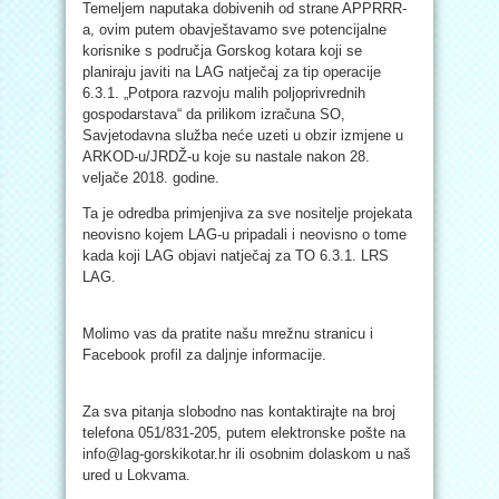
Temeljem naputaka dobivenih od strane APPRRR-
a, ovim putem obavještavamo sve potencijalne
korisnike s područja Gorskog kotara koji se
planiraju javiti na LAG natječaj za tip operacije
6.3.1. „Potpora razvoju malih poljoprivrednih
gospodarstava“ da prilikom izračuna SO,
Savjetodavna služba neće uzeti u obzir izmjene u
ARKOD-u/JRDŽ-u koje su nastale nakon 28.
veljače 2018. godine.
Ta je odredba primjenjiva za sve nositelje projekata
neovisno kojem LAG-u pripad
ali i neovisno o tome
kada koji LAG objavi natječaj za TO 6.3.1. LRS
LAG.
Molimo vas da pratite našu mrežnu stranicu i
Facebook profil za daljnje informacije.
Za sva pitanja slobodno nas kontaktirajte na broj
telefona 051/831-205, putem elektronske pošte na
info@lag-gorskikotar.hr ili osobnim dolaskom u naš
ured u Lokvama.