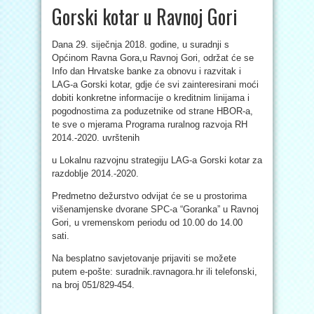
Gorski kotar u Ravnoj Gori
Dana 29. siječnja 2018. godine, u suradnji s
Općinom Ravna Gora,u Ravnoj Gori, održat će se
Info dan Hrvatske banke za obnovu i razvitak i
LAG-a Gorski kotar, gdje će svi zainteresirani moći
dobiti konkretne informacije o kreditnim linijama i
pogodnostima za poduzetnike od strane HBOR-a,
te sve o mjerama Programa ruralnog razvoja RH
2014.-2020. uvrštenih
u Lokalnu razvojnu strategiju LAG-a Gorski kotar za
razdoblje 2014.-2020.
Predmetno dežurstvo odvijat će se u prostorima
višenamjenske dvorane SPC-a “Goranka” u Ravnoj
Gori, u vremenskom periodu od 10.00 do 14.00
sati.
Na besplatno savjetovanje prijaviti se možete
putem e-pošte: suradnik.ravnagora.hr ili telefonski,
na broj 051/829-454.