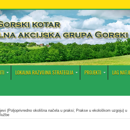
TI
LOKALNA RAZVOJNA STRATEGIJA
PROJEKTI
LAG NATJ
jevi (Poljoprivredno okolišna načela u praksi; Prakse u ekološkom uzgoju) u
službe