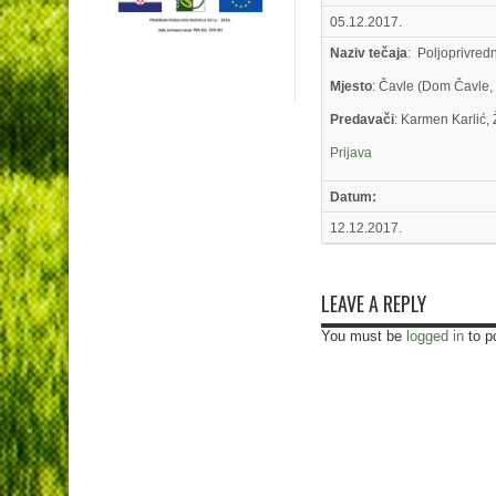
05.12.2017.
Naziv tečaja
: Poljoprivred
Mjesto
: Čavle (Dom Čavle,
Predavači
: Karmen Karlić,
Prijava
Datum:
12.12.2017.
LEAVE A REPLY
You must be
logged in
to p