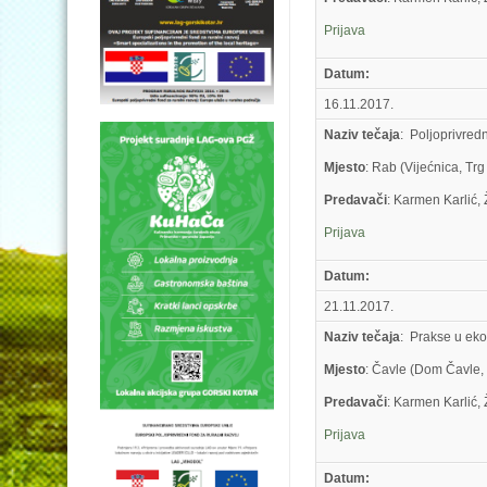
Prijava
Datum:
16.11.2017.
Naziv tečaja
: Poljoprivred
Mjesto
: Rab (Vijećnica, Tr
Predavači
: Karmen Karlić,
Prijava
Datum:
21.11.2017.
Naziv tečaja
: Prakse u ek
Mjesto
: Čavle (Dom Čavle,
Predavači
: Karmen Karlić,
Prijava
Datum: