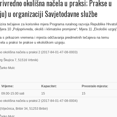
privredno okolišna načela u praksi; Prakse u
u) u organizaciji Savjetodavne službe
zira tečajeve za korisnike mjera Programa ruralnog razvoja Republike Hrvats
jera 10 „Poljoprivreda, okoliš i klimatske promjene“; Mjera 11 „Ekološki uzgoj“
ca s prikazom vremena i mjesta održavanja predmetnih tečajeva na temu
čela u praksi te prakse u ekološkom uzgoju.
no okolišna načela u praksi 2 (2017-84-01-47-08-0003)
Trg Škujica 7, 51516 Vrbnik)
 Žarko Mulc
Vrijeme:
Kapacitet:
Preostalo mjesta:
09.00-15.00 sati
15
15
no okolišna načela u praksi 2 (2017-84-01-47-08-0004)
Vijećnica, Bribir 34, 51253 Bribir)
 Žarko Mulc