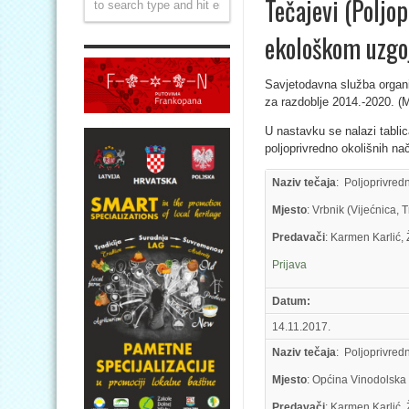
Tečajevi (Poljo
ekološkom uzgoj
Savjetodavna služba organi
za razdoblje 2014.-2020. (M
U nastavku se nalazi tabli
poljoprivredno okolišnih na
Naziv tečaja
: Poljoprivred
Mjesto
: Vrbnik (Vijećnica, 
Predavači
: Karmen Karlić,
Prijava
Datum:
14.11.2017.
Naziv tečaja
: Poljoprivred
Mjesto
: Općina Vinodolska (
Predavači
: Karmen Karlić,