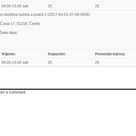
09.00-15.00 sati
25
25
no okolišna načela u praksi 2 (2017-84-01-47-08-0006)
 Čavja 17, 51218, Čavle)
 Žarko Mulc
Vrijeme:
Kapacitet:
Preostalo mjesta:
09.00-15.00 sati
25
25
ost a comment.