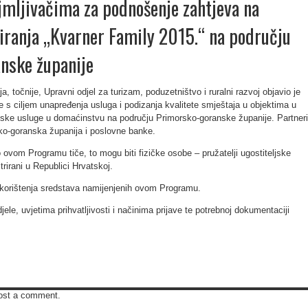
ajmljivačima za podnošenje zahtjeva na
iranja „Kvarner Family 2015.“ na području
nske županije
, točnije, Upravni odjel za turizam, poduzetništvo i ruralni razvoj objavio je
e s ciljem unapređenja usluga i podizanja kvalitete smještaja u objektima u
ljske usluge u domaćinstvu na području Primorsko-goranske županije. Partneri
o-goranska županija i poslovne banke.
 ovom Programu tiče, to mogu biti fizičke osobe – pružatelji ugostiteljske
rirani u Republici Hrvatskoj.
skorištenja sredstava namijenjenih ovom Programu.
le, uvjetima prihvatljivosti i načinima prijave te potrebnoj dokumentaciji
ost a comment.