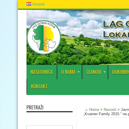
Hrvatski
NASLOVNICA
O NAMA
ČLANOVI
DOKUMEN
KONTAKT
PRETRAŽI
Home
>
Novosti
>
Javn
„Kvarner Family 2015.“ na 