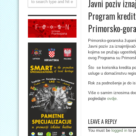
Javni poziv izn
Program kredit
Primorsko-gora
Primorsko-goranska županija
Javni poziv za iznajmljivač
kojima se pružaju ugostite
ovog Programa su Primorsk
Što se korisnika kredita po
usluge u domaćinstvu regist
Rok za podnošenje je do i
Više o samim iznosima dodje
pogledajte
ovdje
.
LEAVE A REPLY
You must be
logged in
to p