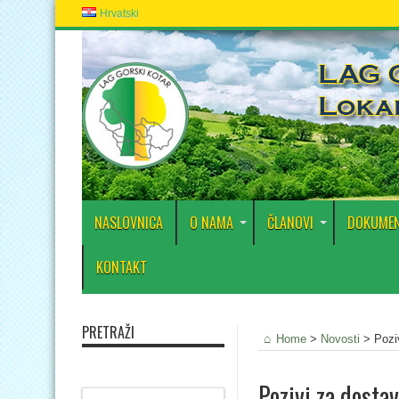
Hrvatski
NASLOVNICA
O NAMA
ČLANOVI
DOKUMEN
KONTAKT
PRETRAŽI
Home
>
Novosti
>
Pozi
Pozivi za dosta