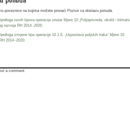
o poveznice na kojima možete pronaći Pozive za dostavu ponuda.
jedloga novih tipova operacija unutar Mjere 10 „Poljoprivreda, okoliš i klimat
og razvoja RH 2014.-2020
.
jedloga izmjene tipa operacije 10.1.6. „Uspostava poljskih traka“ Mjere 10
 RH 2014.-2020.
ost a comment.