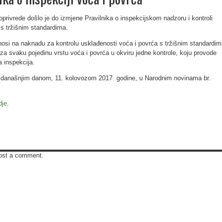
oprivrede došlo je do izmjene Pravilnika o inspekcijskom nadzoru i kontroli
 s tržišnim standardima.
nosi na naknadu za kontrolu usklađenosti voća i povrća s tržišnim standardim
za svaku pojedinu vrstu voća i povrća u okviru jedne kontrole, koju provode
a inspekcija.
n s današnjim danom, 11. kolovozom 2017. godine, u Narodnim novinama br.
dje
.
ost a comment.