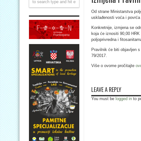
Od strane Ministarstva polj
usklađenosti voća i povrća
Konkretnije, izmjena se od
koja će iznositi 90,00 HRK 
poljoprivredna i fitosanitarn
Pravilnik će biti objavlje
79/2017.
Više o ovome pročitajte
ov
LEAVE A REPLY
You must be
logged in
to p