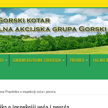
TI
LOKALNA RAZVOJNA STRATEGIJA
PROJEKTI
LAG NATJ
ena Pravilnika o inspekciji voća i povrća
ika o inspekciji voća i povrća