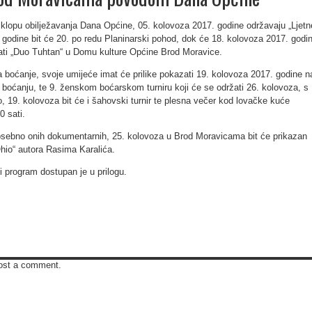
lopu obilježavanja Dana Općine, 05. kolovoza 2017. godine održavaju „Ljetn
 godine bit će 20. po redu Planinarski pohod, dok će 18. kolovoza 2017. godi
jati „Duo Tuhtan“ u Domu kulture Općine Brod Moravice.
za boćanje, svoje umijeće imat će prilike pokazati 19. kolovoza 2017. godine n
u boćanju, te 9. ženskom boćarskom turniru koji će se održati 26. kolovoza, s
, 19. kolovoza bit će i šahovski turnir te plesna večer kod lovačke kuće
0 sati.
 posebno onih dokumentarnih, 25. kolovoza u Brod Moravicama bit će prikazan
io“ autora Rasima Karalića.
i program dostupan je u prilogu.
ost a comment.