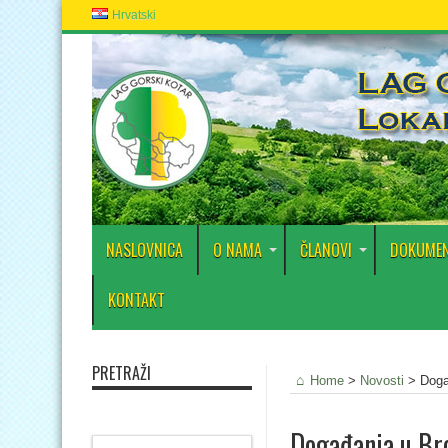
Hrvatski
NASLOVNICA
O NAMA
ČLANOVI
DOKUMEN
KONTAKT
PRETRAŽI
Home
>
Novosti
>
Doga
Događanja u B