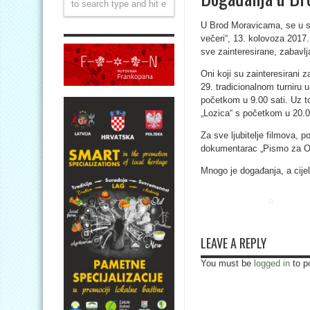
U Brod Moravicama, se u sk
večeri“, 13. kolovoza 2017.
sve zainteresirane, zabavl
Oni koji su zainteresirani 
29. tradicionalnom turniru 
početkom u 9.00 sati. Uz to
„Lozica“ s početkom u 20.0
Za sve ljubitelje filmova,
dokumentarac „Pismo za Oh
Mnogo je događanja, a cijel
LEAVE A REPLY
You must be
logged in
to p