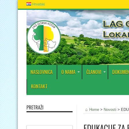
Hrvatski
NASLOVNICA
O NAMA
ČLANOVI
DOKUMEN
KONTAKT
PRETRAŽI
Home
>
Novosti
>
EDU
EDUKACIJE ZA 