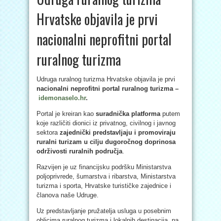
Hrvatske objavila je prvi
nacionalni neprofitni portal
ruralnog turizma
Udruga ruralnog turizma Hrvatske objavila je prvi
nacionalni neprofitni portal ruralnog turizma –
idemonaselo.hr
.
Portal je kreiran kao
suradnička platforma
putem
koje različiti dionici iz privatnog, civilnog i javnog
sektora
zajednički predstavljaju i promoviraju
ruralni turizam u cilju dugoročnog doprinosa
održivosti ruralnih područja
.
Razvijen je uz financijsku podršku Ministarstva
poljoprivrede, šumarstva i ribarstva, Ministarstva
turizma i sporta, Hrvatske turističke zajednice i
članova naše Udruge.
Uz predstavljanje pružatelja usluga u posebnim
oblicima ruralnog turizma i lokalnih destinacija, na