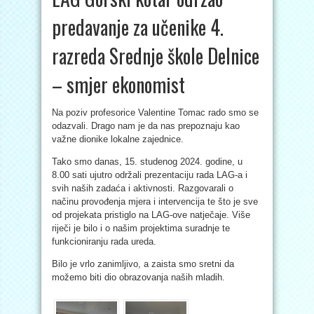
predavanje za učenike 4.
razreda Srednje škole Delnice
– smjer ekonomist
Na poziv profesorice Valentine Tomac rado smo se
odazvali. Drago nam je da nas prepoznaju kao
važne dionike lokalne zajednice.
Tako smo danas, 15. studenog 2024. godine, u
8.00 sati ujutro održali prezentaciju rada LAG-a i
svih naših zadaća i aktivnosti. Razgovarali o
načinu provođenja mjera i intervencija te što je sve
od projekata pristiglo na LAG-ove natječaje. Više
riječi je bilo i o našim projektima suradnje te
funkcioniranju rada ureda.
Bilo je vrlo zanimljivo, a zaista smo sretni da
možemo biti dio obrazovanja naših mladih.