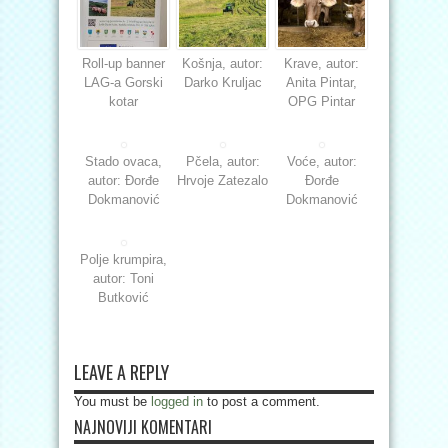
Roll-up banner
Košnja, autor:
Krave, autor:
LAG-a Gorski
Darko Kruljac
Anita Pintar,
kotar
OPG Pintar
Stado ovaca,
Pčela, autor:
Voće, autor:
autor: Đorđe
Hrvoje Zatezalo
Đorđe
Dokmanović
Dokmanović
Polje krumpira,
autor: Toni
Butković
LEAVE A REPLY
You must be
logged in
to post a comment.
NAJNOVIJI KOMENTARI