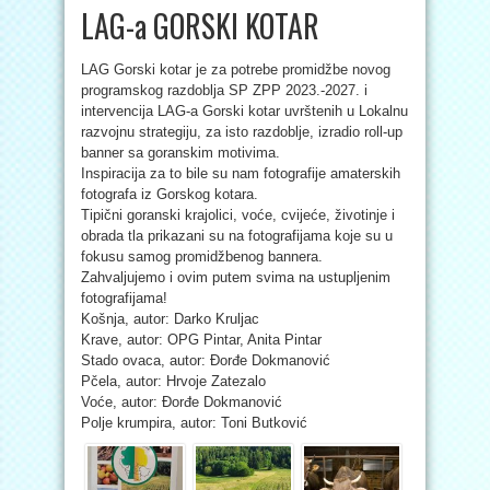
LAG-a GORSKI KOTAR
LAG Gorski kotar je za potrebe promidžbe novog
programskog razdoblja SP ZPP 2023.-2027. i
intervencija LAG-a Gorski kotar uvrštenih u Lokalnu
razvojnu strategiju, za isto razdoblje, izradio roll-up
banner sa goranskim motivima.
Inspiracija za to bile su nam fotografije amaterskih
fotografa iz Gorskog kotara.
Tipični goranski krajolici, voće, cvijeće, životinje i
obrada tla prikazani su na fotografijama koje su u
fokusu samog promidžbenog bannera.
Zahvaljujemo i ovim putem svima na ustupljenim
fotografijama!
Košnja, autor: Darko Kruljac
Krave, autor: OPG Pintar, Anita Pintar
Stado ovaca, autor: Đorđe Dokmanović
Pčela, autor: Hrvoje Zatezalo
Voće, autor: Đorđe Dokmanović
Polje krumpira, autor: Toni Butković