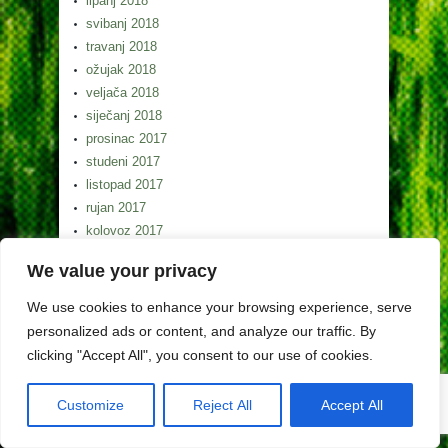
lipanj 2018
svibanj 2018
travanj 2018
ožujak 2018
veljača 2018
siječanj 2018
prosinac 2017
studeni 2017
listopad 2017
rujan 2017
kolovoz 2017
srpanj 2017
We value your privacy
lipanj 2017
svibanj 2017
We use cookies to enhance your browsing experience, serve
personalized ads or content, and analyze our traffic. By
clicking "Accept All", you consent to our use of cookies.
Customize
Reject All
Accept All
Copyright (c) Lag Gorski kotar 2026. Izrada weba
Egeo