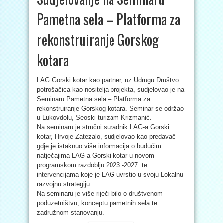
Pametna sela – Platforma za
rekonstruiranje Gorskog
kotara
LAG Gorski kotar kao partner, uz Udrugu Društvo
potrošačica kao nositelja projekta, sudjelovao je na
Seminaru Pametna sela – Platforma za
rekonstruiranje Gorskog kotara. Seminar se održao
u Lukovdolu, Seoski turizam Krizmanić.
Na seminaru je stručni suradnik LAG-a Gorski
kotar, Hrvoje Zatezalo, sudjelovao kao predavač
gdje je istaknuo više informacija o budućim
natječajima LAG-a Gorski kotar u novom
programskom razdoblju 2023.-2027. te
intervencijama koje je LAG uvrstio u svoju Lokalnu
razvojnu strategiju.
Na seminaru je više riječi bilo o društvenom
poduzetništvu, konceptu pametnih sela te
zadružnom stanovanju.