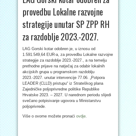
provedbu Lokalne razvojne
strategije unutar SP ZPP RH
za razdoblje 2023.-2027.
LAG Gorski kotar odobren je, u iznosu od
1.591.549,64 EUR-a, za provedbu Lokalne razvojne
strategije za razdoblje 2023.-2027., a na temelju
prethodne prijave na natječaj za
odabir lokalnih
akcijskih grupa u programskom razdoblju
2023.-2027. unutar intervencije 77.06. „Potpora
LEADER (CLLD) pristupu“ iz Strateškog plana
Zajedničke poljoprivredne politike Republike
Hrvatske 2023. – 2027. U narednom periodu slijedi
svečano potpisivanje ugovora u Ministarstvu
poljoprivrede.
Više o ovome možete pronaći
ovdje
.