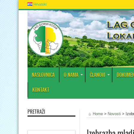
Hrvatski
NASLOVNICA
O NAMA
ČLANOVI
DOKUMEN
KONTAKT
PRETRAŽI
Home
>
Novosti
>
Izob
Izobrazba mladi