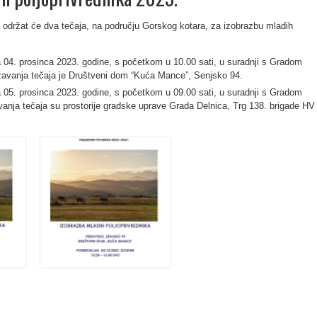
 održat će dva tečaja, na području Gorskog kotara, za izobrazbu mladih
a 04. prosinca 2023. godine, s početkom u 10.00 sati, u suradnji s Gradom
žavanja tečaja je Društveni dom “Kuća Mance”, Senjsko 94.
a 05. prosinca 2023. godine, s početkom u 09.00 sati, u suradnji s Gradom
vanja tečaja su prostorije gradske uprave Grada Delnica, Trg 138. brigade HV