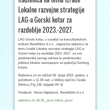
Lokalne razvojne strategije
LAG-a Gorski kotar za
razdoblje 2023.-2027.
LAG Gorski kotar, u suradnji sa konzultantskom
tvrtkom Benefitbiro d.o.o., organizira radionicu na
temu Izrade Lokalne razvojne strategije LAG-a
Gorski kotar za razdoblje 2023.-2027. za sve
predstavnike javnog sektora te predstavnike
jedinica lokalne samouprave sa područja Gorskog
kotara.
Radionica će se održati 06. lipnja 2023. godine, s
početkom u 11.00 sati, u Velikoj vijećnici Grada
Delnica (Trg 138. brigade HV 4).
Predavač: Vesna Hajdarević, Benefitbiro d.o.o.
radionica lrs 06.06._javni sektor_poziv