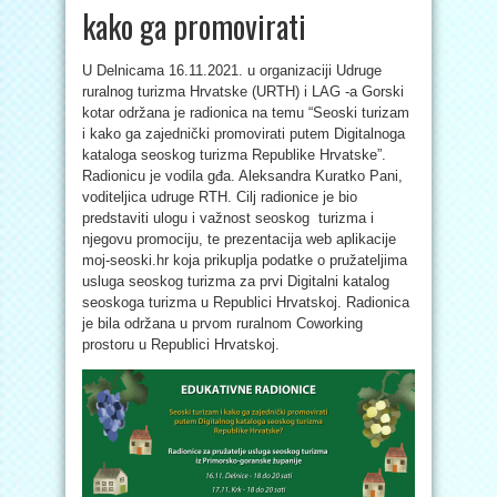
kako ga promovirati
U Delnicama 16.11.2021. u organizaciji Udruge
ruralnog turizma Hrvatske (URTH) i LAG -a Gorski
kotar održana je radionica na temu “Seoski turizam
i kako ga zajednički promovirati putem Digitalnoga
kataloga seoskog turizma Republike Hrvatske”.
Radionicu je vodila gđa. Aleksandra Kuratko Pani,
voditeljica udruge RTH. Cilj radionice je bio
predstaviti ulogu i važnost seoskog turizma i
njegovu promociju, te prezentacija web aplikacije
moj-seoski.hr koja prikuplja podatke o pružateljima
usluga seoskog turizma za prvi Digitalni katalog
seoskoga turizma u Republici Hrvatskoj. Radionica
je bila održana u prvom ruralnom Coworking
prostoru u Republici Hrvatskoj.