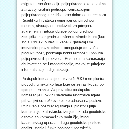
osigurati transformaciju poljoprivrede koja je važna
za razvoj ruralnih područja. Komasacijom
poljoprivrednog zemljišta, kao dobra od interesa za
Republiku Hrvatsku i ograničenog prirodnog
resursa, stvaraju se preduvjeti za primjenu
suvremenih metoda obrade poljoprivrednog
zemljišta, za izgradnju i jačanje infrastrukture (kao
što su poljski putevi ili kanali), rješavaju se
imovinsko pravni odnosi, omogućuje se veća
produktivnost, podizanje konkurentnosti i ponuda
poljoprivrednih proizvoda. Postupcima komasacije
obuhvatit će se i modernizacija, razvoj te primjena
informatizacije i digitalizacije.
Postupak komasacije u okviru NPOO-a se planira
provoditi u nekoliko faza koje će se razlikovati po
opsegu i trajanju. Za provedbu postupaka
komasacije u okviru navedene reformske mjere
prihvatljivi su troškovi koji se odnose na poslove
utvrđivanja postojećeg stanja u prostoru prije
komasacije, katastarsku izmjeru, izradu geodetske
osnove za komasacijsko područje, izradu
katastarskog operata i druge geodetske poslove,
analizu stanja i funkcionalnosti postojećih