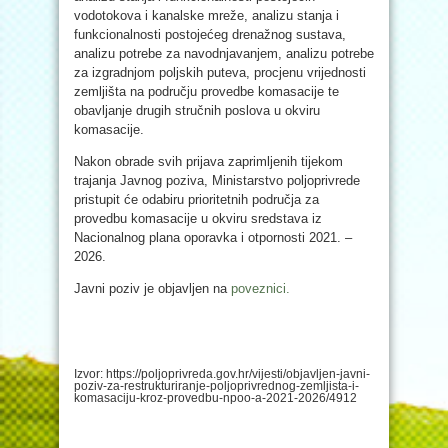
vodotokova i kanalske mreže, analizu stanja i
funkcionalnosti postojećeg drenažnog sustava,
analizu potrebe za navodnjavanjem, analizu potrebe
za izgradnjom poljskih puteva, procjenu vrijednosti
zemljišta na području provedbe komasacije te
obavljanje drugih stručnih poslova u okviru
komasacije.
Nakon obrade svih prijava zaprimljenih tijekom
trajanja Javnog poziva, Ministarstvo poljoprivrede
pristupit će odabiru prioritetnih područja za
provedbu komasacije u okviru sredstava iz
Nacionalnog plana oporavka i otpornosti 2021. –
2026.
Javni poziv je objavljen na
poveznici.
Izvor: https://poljoprivreda.gov.hr/vijesti/objavljen-javni-
poziv-za-restrukturiranje-poljoprivrednog-zemljista-i-
komasaciju-kroz-provedbu-npoo-a-2021-2026/4912