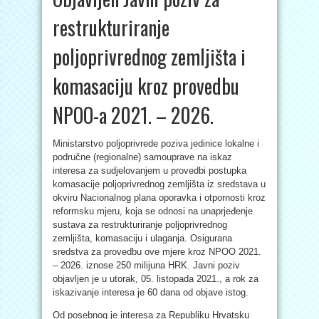
restrukturiranje
poljoprivrednog zemljišta i
komasaciju kroz provedbu
NPOO-a 2021. – 2026.
Ministarstvo poljoprivrede poziva jedinice lokalne i
područne (regionalne) samouprave na iskaz
interesa za sudjelovanjem u provedbi postupka
komasacije poljoprivrednog zemljišta iz sredstava u
okviru Nacionalnog plana oporavka i otpornosti kroz
reformsku mjeru, koja se odnosi na unaprjeđenje
sustava za restrukturiranje poljoprivrednog
zemljišta, komasaciju i ulaganja. Osigurana
sredstva za provedbu ove mjere kroz NPOO 2021.
– 2026. iznose 250 milijuna HRK. Javni poziv
objavljen je u utorak, 05. listopada 2021., a rok za
iskazivanje interesa je 60 dana od objave istog.
Od posebnog je interesa za Republiku Hrvatsku