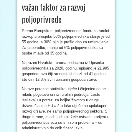
važan faktor za razvoj
poljoprivrede
Prema Europskom poljoprivrednom fondu za ruralni
razvoj, u prosjeku 56% poljoprivrednika starije je od
55 godina, a 30% njih je prešlo dob za umirovljenje.
Za usporedbu, manje od 6% poljoprivrednika su
osobe mlađe od 35 godina.
Na razini Hrvatske, prema podacima iz Upisnika
poljoprivrednika za 2020. godinu, upisano je 21.995
gospodarstava čiji su nositelji mlađi od 41 godinu
što čini 12,8% svih upisanih gospodarstava.
Na ove porazne statistike utječe i činjenica da se
mladi, pogotovo oni iz ruralnih područja, često
iseljavaju u potrazi za boljim životom u druge
države članice EU-a što loše utječe na cjelokupni
razvoj države, ne samo poljoprivrednog sektora. S
druge strane, mladi ljudi koji žele ostvariti karijeru u
poljoprivredi susreću se s nizom problema – od
administrativnih do onih financijskih.