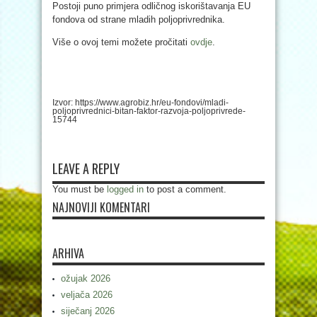
Postoji puno primjera odličnog iskorištavanja EU
fondova od strane mladih poljoprivrednika.
Više o ovoj temi možete pročitati
ovdje
.
Izvor: https://www.agrobiz.hr/eu-fondovi/mladi-
poljoprivrednici-bitan-faktor-razvoja-poljoprivrede-
15744
LEAVE A REPLY
You must be
logged in
to post a comment.
NAJNOVIJI KOMENTARI
ARHIVA
ožujak 2026
veljača 2026
siječanj 2026