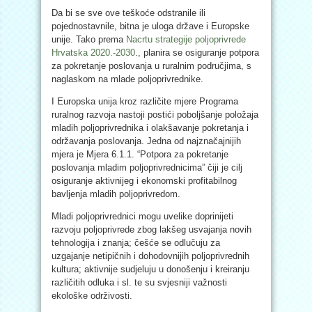
Da bi se sve ove teškoće odstranile ili
pojednostavnile, bitna je uloga države i Europske
unije. Tako prema
Nacrtu strategije poljoprivrede
Hrvatska 2020.-2030
., planira se osiguranje potpora
za pokretanje poslovanja u ruralnim područjima, s
naglaskom na mlade poljoprivrednike.
I Europska unija kroz različite mjere Programa
ruralnog razvoja nastoji postići poboljšanje položaja
mladih poljoprivrednika i olakšavanje pokretanja i
održavanja poslovanja. Jedna od najznačajnijih
mjera je Mjera 6.1.1. “Potpora za pokretanje
poslovanja mladim poljoprivrednicima” čiji je cilj
osiguranje aktivnijeg i ekonomski profitabilnog
bavljenja mladih poljoprivredom.
Mladi poljoprivrednici mogu uvelike doprinijeti
razvoju poljoprivrede zbog lakšeg usvajanja novih
tehnologija i znanja; češće se odlučuju za
uzgajanje netipičnih i dohodovnijih poljoprivrednih
kultura; aktivnije sudjeluju u donošenju i kreiranju
različitih odluka i sl. te su svjesniji važnosti
ekološke održivosti.