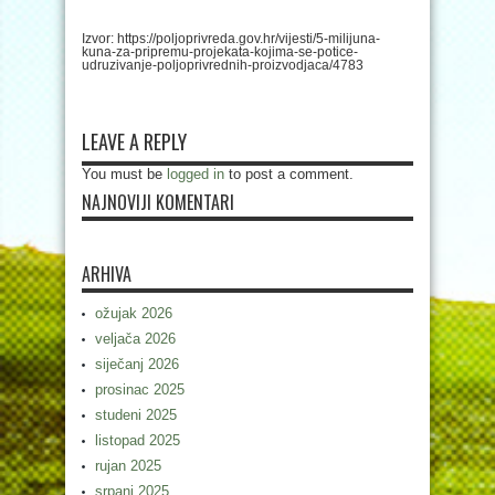
Izvor: https://poljoprivreda.gov.hr/vijesti/5-milijuna-
kuna-za-pripremu-projekata-kojima-se-potice-
udruzivanje-poljoprivrednih-proizvodjaca/4783
LEAVE A REPLY
You must be
logged in
to post a comment.
NAJNOVIJI KOMENTARI
ARHIVA
ožujak 2026
veljača 2026
siječanj 2026
prosinac 2025
studeni 2025
listopad 2025
rujan 2025
srpanj 2025