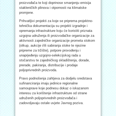
proizvođača te koji doprinose smanjenju emisija
stakleničkih plinova i otpornosti na klimatske
promjene.
Prihvatljivi projekti za koje se priprema projektno-
tehnička dokumentacija su projekti izgradnje i
opremanja infrastrukture koju će koristiti priznata
uzgojna udruženja ili proizvođačke organizacije za
aktivnosti zajedničke organizacije prometa stokom
(otkup, aukcije i/ili sabiranja stoke te njezine
pripreme za tržište), potpore provođenju i
unaprjeđenju uzgojno-selekcijskog rada u
stočarstvu te zajedničkog skladištenja, dorade,
prerade, pakiranja, distribucije i prodaje
poljoprivrednih proizvoda.
Pravo podnošenja zahtjeva za dodjelu sredstava
sufinanciranja imaju jedinice regionalne
samouprave koje podnesu dokaz o iskazanom
interesu za korištenje infrastrukture od strane
udruženih poljoprivrednih proizvođača i
zadovoljavaju ostale uvjete Javnog poziva.