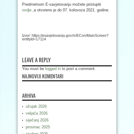
Predmetnom E-savjetovanju možete pristupiti
ovdje.
,a otvoreno je do 07. kolovoza 2021. godine.
Izvor: https://esavjetovanja.gov.hr/ECon/MainScreen?
entityId=17114
LEAVE A REPLY
You must be
logged in
to post a comment.
NAJNOVIJI KOMENTARI
ARHIVA
ožujak 2026
veljača 2026
siječanj 2026
prosinac 2025
studeni 2025