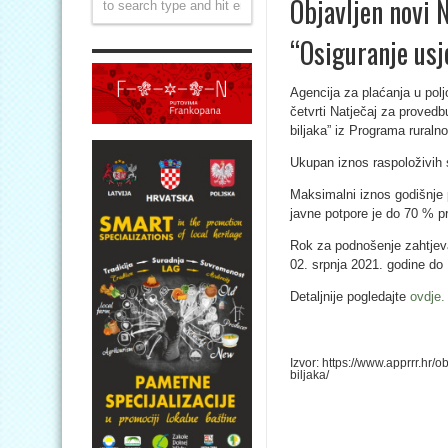
Objavljen novi 
“Osiguranje usje
Agencija za plaćanja u poljo
četvrti Natječaj za provedb
biljaka” iz Programa ruraln
Ukupan iznos raspoloživih 
Maksimalni iznos godišnje p
javne potpore je do 70 % pr
Rok za podnošenje zahtjeva
02. srpnja 2021. godine do 
Detaljnije pogledajte
ovdje.
Izvor: https://www.apprrr.hr/
biljaka/