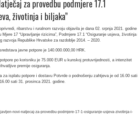
Natječaj za provedbu podmjere 17.1
va, životinja i biljaka”
privredi, ribarstvu i ruralnom razvoju objavila je dana 02. srpnja 2021. godine
u Mjere 17 “Upravljanje rizicima”, Podmjere 17.1 “Osiguranje usjeva, životinja 
og razvoja Republike Hrvatske za razdoblje 2014. – 2020.
sredstava javne potpore je 140.000.000,00 HRK.
otpore po korisniku je 75.000 EUR u kunskoj protuvrijednosti, a intenzitet
ihvatljive premije osiguranja.
 za isplatu potpore i dostavu Potvrde o podnošenju zahtjeva je od 16.00 sati
16.00 sati 31. prosinca 2021. godine.
objavljen-novi-natjecaj-za-provedbu-podmjere-17-1-osiguranje-usjeva-zivotinja-i-