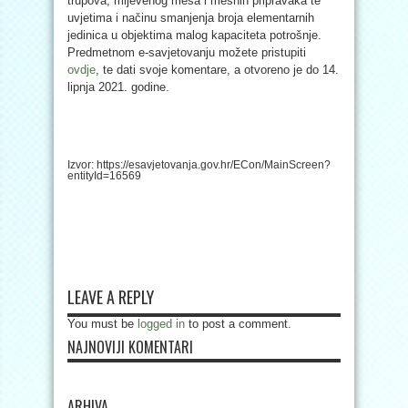
trupova, mljevenog mesa i mesnih pripravaka te
uvjetima i načinu smanjenja broja elementarnih
jedinica u objektima malog kapaciteta potrošnje.
Predmetnom e-savjetovanju možete pristupiti
ovdje
, te dati svoje komentare, a otvoreno je do 14.
lipnja 2021. godine.
Izvor: https://esavjetovanja.gov.hr/ECon/MainScreen?
entityId=16569
LEAVE A REPLY
You must be
logged in
to post a comment.
NAJNOVIJI KOMENTARI
ARHIVA