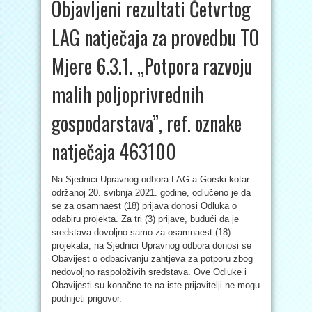
Objavljeni rezultati Četvrtog
LAG natječaja za provedbu TO
Mjere 6.3.1. „Potpora razvoju
malih poljoprivrednih
gospodarstava”, ref. oznake
natječaja 463100
Na Sjednici Upravnog odbora LAG-a Gorski kotar
održanoj 20. svibnja 2021. godine, odlučeno je da
se za osamnaest (18) prijava donosi Odluka o
odabiru projekta. Za tri (3) prijave, budući da je
sredstava dovoljno samo za osamnaest (18)
projekata, na Sjednici Upravnog odbora donosi se
Obavijest o odbacivanju zahtjeva za potporu zbog
nedovoljno raspoloživih sredstava. Ove Odluke i
Obavijesti su konačne te na iste prijavitelji ne mogu
podnijeti prigovor.