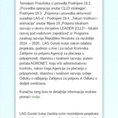
Temeljem Pravilnika o provedbi Podmjere 19.2.
„Provedba operacija unutar CLLD strategije“,
Podmjere 19.3. „Priprema i provedba aktivnosti
suradnje LAG-a“ i Podmjere 19.4. „Tekući troškovi i
animacija“ unutar Mjere 19 „Potpora lokalnom
razvoju u okviru inicijative LEADER (CLLD – lokalni
razvoj pod vodstvom zajednice)“ iz Programa
ruralnog razvoja Republike Hrvatske za razdoblje
2014. – 2020., LAG Gorski kotar nakon odabira
projekata, podnosi u ime i za račun Korisnika
Zahtjeve za potporu Agenciji za plaćanja u
poljoprivredi, ribarstvu i ruralnom razvoju, putem
portala AGRONET, koja vrši administrativnu
kontrolu, nakon čega Agencija za plaćanja u
poljoprivredi, ribarstvu i ruralnom razvoju izdaje
Odluku o odbijanju Zahtjeva za potporu ili Odluku o
dodjeli sredstava.
Konačnu rang listu te detaljnije informacije možete
pronaći
ovdje.
LAG Gorski kotar čestita svim nositeljima projekata