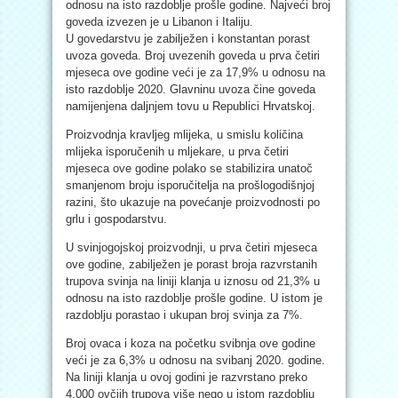
odnosu na isto razdoblje prošle godine. Najveći broj
goveda izvezen je u Libanon i Italiju.
U govedarstvu je zabilježen i konstantan porast
uvoza goveda. Broj uvezenih goveda u prva četiri
mjeseca ove godine veći je za 17,9% u odnosu na
isto razdoblje 2020. Glavninu uvoza čine goveda
namijenjena daljnjem tovu u Republici Hrvatskoj.
Proizvodnja kravljeg mlijeka, u smislu količina
mlijeka isporučenih u mljekare, u prva četiri
mjeseca ove godine polako se stabilizira unatoč
smanjenom broju isporučitelja na prošlogodišnjoj
razini, što ukazuje na povećanje proizvodnosti po
grlu i gospodarstvu.
U svinjogojskoj proizvodnji, u prva četiri mjeseca
ove godine, zabilježen je porast broja razvrstanih
trupova svinja na liniji klanja u iznosu od 21,3% u
odnosu na isto razdoblje prošle godine. U istom je
razdoblju porastao i ukupan broj svinja za 7%.
Broj ovaca i koza na početku svibnja ove godine
veći je za 6,3% u odnosu na svibanj 2020. godine.
Na liniji klanja u ovoj godini je razvrstano preko
4.000 ovčjih trupova više nego u istom razdoblju