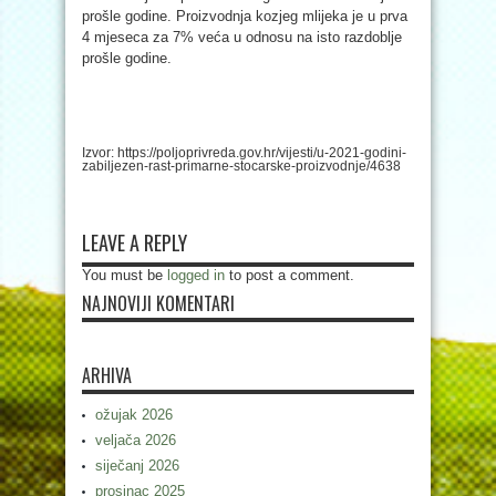
prošle godine. Proizvodnja kozjeg mlijeka je u prva
4 mjeseca za 7% veća u odnosu na isto razdoblje
prošle godine.
Izvor: https://poljoprivreda.gov.hr/vijesti/u-2021-godini-
zabiljezen-rast-primarne-stocarske-proizvodnje/4638
LEAVE A REPLY
You must be
logged in
to post a comment.
NAJNOVIJI KOMENTARI
ARHIVA
ožujak 2026
veljača 2026
siječanj 2026
prosinac 2025