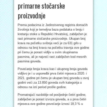
primarne stočarske
proizvodnje
Prema podacima iz Jedinstvenog registra domaćih
životinja koji je temeljna baza podataka o broju i
kretanju stoke u Republici Hrvatskoj, zabilježen je
rast primarne stočarske proizvodnje. Ukupan broj
krava na početku svibnja veći je za 631 grlo u
odnosu na broj krava na početku travnja ove godine
pri čemu je porast vidljiv u svim skupinama
pasmina, ali je najveći rast zabilježen kod mesnih
pasmina goveda.
Povećanje broja krava kao i ukupnog broja goveda
vidljivo je i u usporedbi prva četiri mjeseca 2020. i
2021. godine pri čemu je ukupan broj goveda u ovoj
godini veći za 13.850 goveda svih kategorija u
odnosu na isti period prošle godine.
Promatrajući razdoblje od posljednje četiri godine,
zabilježen je porast izvoza goveda, a u prva četiri
mjeseca ove godine povećanje iznosi 18,3 % u