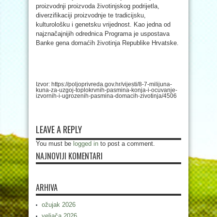
proizvodnji proizvoda životinjskog podrijetla,
diverzifikaciji proizvodnje te tradicijsku,
kulturološku i genetsku vrijednost. Kao jedna od
najznačajnijih odrednica Programa je uspostava
Banke gena domaćih životinja Republike Hrvatske.
Izvor: https://poljoprivreda.gov.hr/vijesti/8-7-milijuna-
kuna-za-uzgoj-toplokrvnih-pasmina-konja-i-ocuvanje-
izvornih-i-ugrozenih-pasmina-domacih-zivotinja/4506
LEAVE A REPLY
You must be
logged in
to post a comment.
NAJNOVIJI KOMENTARI
ARHIVA
ožujak 2026
veljača 2026