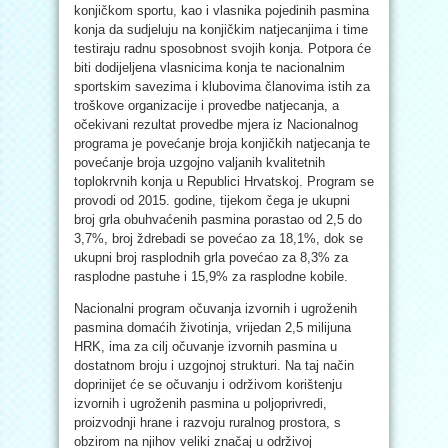
konjičkom sportu, kao i vlasnika pojedinih pasmina
konja da sudjeluju na konjičkim natjecanjima i time
testiraju radnu sposobnost svojih konja. Potpora će
biti dodijeljena vlasnicima konja te nacionalnim
sportskim savezima i klubovima članovima istih za
troškove organizacije i provedbe natjecanja, a
očekivani rezultat provedbe mjera iz Nacionalnog
programa je povećanje broja konjičkih natjecanja te
povećanje broja uzgojno valjanih kvalitetnih
toplokrvnih konja u Republici Hrvatskoj. Program se
provodi od 2015. godine, tijekom čega je ukupni
broj grla obuhvaćenih pasmina porastao od 2,5 do
3,7%, broj ždrebadi se povećao za 18,1%, dok se
ukupni broj rasplodnih grla povećao za 8,3% za
rasplodne pastuhe i 15,9% za rasplodne kobile.
Nacionalni program očuvanja izvornih i ugroženih
pasmina domaćih životinja, vrijedan 2,5 milijuna
HRK, ima za cilj očuvanje izvornih pasmina u
dostatnom broju i uzgojnoj strukturi. Na taj način
doprinijet će se očuvanju i održivom korištenju
izvornih i ugroženih pasmina u poljoprivredi,
proizvodnji hrane i razvoju ruralnog prostora, s
obzirom na njihov veliki značaj u održivoj