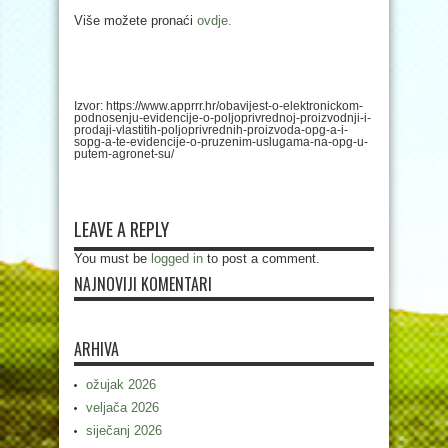
Više možete pronaći
ovdje.
Izvor: https://www.apprrr.hr/obavijest-o-elektronickom-
podnosenju-evidencije-o-poljoprivrednoj-proizvodnji-i-
prodaji-vlastitih-poljoprivrednih-proizvoda-opg-a-i-
sopg-a-te-evidencije-o-pruzenim-uslugama-na-opg-u-
putem-agronet-su/
LEAVE A REPLY
You must be
logged in
to post a comment.
NAJNOVIJI KOMENTARI
ARHIVA
ožujak 2026
veljača 2026
siječanj 2026