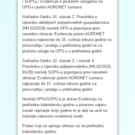
i SOPG) i Evidencije o pruženim uslugama na
OPG-u putem AGRONET sustava.
Sukladno članku 14. stavak 2. Pravilnika o
Upisniku obiteljskih poljoprivrednih gospodarstava
(NN 62/2019) nositelj OPG-a popunjava gore
navedeni obrazac Evidencije putem AGRONET
sustava najkasnije do 15. svibnja tekuće godine za
proizvodnju i prodaju u prethodnoj godini te za
pruženu usluge na OPG-u u prethodnoj godini.
Sukladno članku 10. stavak 3. i stavak 4.
Pravilnika o Upisniku poljoprivrednika (NN 62/2019,
91/20) nositelj SOPG-a popunjava gore navedeni
obrazac Evidencije putem AGRONET sustava
najkasnije do 15. svibnja tekuće godine za
proizvodnju i prodaju u prethodnoj godini.
Nositelj OPG/SOPG-a je dužan Evidenciju za
prethodnu kalendarsku godinu u pisanom zapisu
čuvati najmanje dvije godine te je dati na uvid na
traženje zakonom ovlaštenoj osobi.
Podaci koji se upisuju odnose se na prethodnu
kalendarsku godinu.