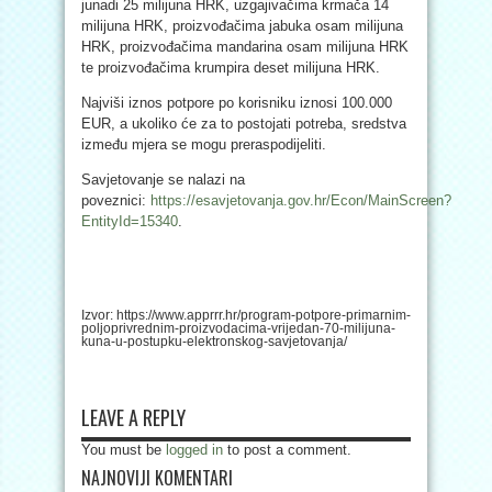
junadi 25 milijuna HRK, uzgajivačima krmača 14
milijuna HRK, proizvođačima jabuka osam milijuna
HRK, proizvođačima mandarina osam milijuna HRK
te proizvođačima krumpira deset milijuna HRK.
Najviši iznos potpore po korisniku iznosi 100.000
EUR, a ukoliko će za to postojati potreba, sredstva
između mjera se mogu preraspodijeliti.
Savjetovanje se nalazi na
poveznici:
https://esavjetovanja.gov.hr/Econ/MainScreen?
EntityId=15340
.
Izvor: https://www.apprrr.hr/program-potpore-primarnim-
poljoprivrednim-proizvodacima-vrijedan-70-milijuna-
kuna-u-postupku-elektronskog-savjetovanja/
LEAVE A REPLY
You must be
logged in
to post a comment.
NAJNOVIJI KOMENTARI