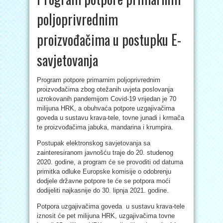
poljoprivrednim
proizvođačima u postupku E-
savjetovanja
Program potpore primarnim poljoprivrednim
proizvođačima zbog otežanih uvjeta poslovanja
uzrokovanih pandemijom Covid-19 vrijedan je 70
milijuna HRK, a obuhvaća potpore uzgajivačima
goveda u sustavu krava-tele, tovne junadi i krmača
te proizvođačima jabuka, mandarina i krumpira.
Postupak elektronskog savjetovanja sa
zainteresiranom javnošću traje do 20. studenog
2020. godine, a program će se provoditi od datuma
primitka odluke Europske komisije o odobrenju
dodjele državne potpore te će se potpora moći
dodijeliti najkasnije do 30. lipnja 2021. godine.
Potpora uzgajivačima goveda u sustavu krava-tele
iznosit će pet milijuna HRK, uzgajivačima tovne