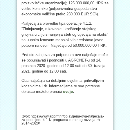
proizvođačke organizacije); 125.000.000,00 HRK za
velike korisnike (poljoprivredna gospodarstva
ekonomske veličine preko 250.000 EUR SO)).
-Natječaj za provedbu tipa operacije 4.1.2.
“Zbrinjavanje, rukovanje i korištenje stajskog
gnojiva u cilju smanjenja štetnog utjecaja na okoliš”
sa uupnim iznosom raspoloživih sredstava javne
potpore na ovom Natječaju od 50.000.000,00 HRK.
Prvi dio zahtjeva za potporu za ove natječaje može
se popunjavati i podnositi u AGRONET-u od 14.
prosinca 2020. godine od 12.00 sati do 30. travnja
2021. godine do 12.00 sati.
Oba natječaja sa detaljnim uvjetima, prihvatljivim
korisnicima i dr. informacijama te sve potrebne
obrasce možete pronaći
ovdje
.
Izvor: https://www.apprrr.hr/objavljena-dva-natjecaja-
za-podmjeru-4-1-iz-programa-ruralnog-razvoja-rh-
2014-2020/