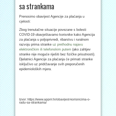
sa strankama
Prenosimo obavijest Agencije za plaćanja u
cjelosti:
Zbog trenutačne situacije povezane s bolesti
COVID-19 obavještavamo korisnike kako Agencija
za plaćanja u poljoprivredi, ribarstvu i ruralnom
razvoju prima stranke
uz prethodnu najavu
elektroničkim ili telefonskim putem
(ako zahtjev
stranke nije moguće riješiti bez fizičke prisutnosti).
Djelatnici Agencije za plaćanja će primati stranke
isključivo uz pridržavanje svih preporučenih
epidemioloških mjera.
Izvor: https://www.apprrr.hr/obavijest-korisnicima-o-
radu-sa-strankama/