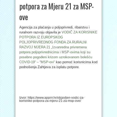
potpora za Mjeru 21 za MSP-
ove
Agencija za plaćanja u poljoprivredi, ribarstvu i
ruralnom razvoju objavila je
VODIČ ZA KORISNIKE
POTPORA IZ EUROPSKOG
POLJOPRIVREDNOG FONDA ZA RURALNI
RAZVOJ MJERA 21 „Izvanredna privremena
potpora poljoprivrednicima i MSP-ovima koji su
posebno pogođeni krizom uzrokovanom bolešću
COVID-19“ –
“
MSP-ovi“
kao pomoć korisnicima kod
podnošenja Zahtjeva za isplatu potpore.
Izvor: https://www.apprrr.hr/objavljen-vodic-za-
korisnike-potpora-za-mjeru-21-za-msp-ove/