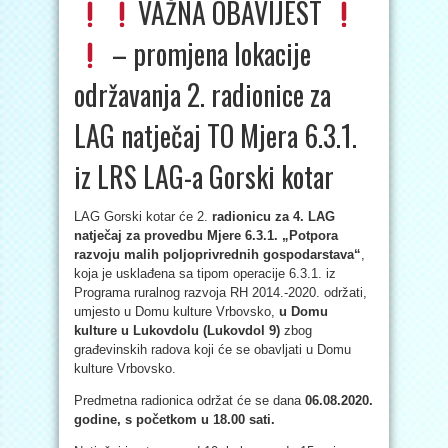
VAŽNA OBAVIJEST
– promjena lokacije
održavanja 2. radionice za
LAG natječaj TO Mjera 6.3.1.
iz LRS LAG-a Gorski kotar
LAG Gorski kotar će 2.
radionicu za 4. LAG
natječaj za provedbu Mjere 6.3.1. „Potpora
razvoju malih poljoprivrednih gospodarstava“
,
koja je usklađena sa tipom operacije 6.3.1. iz
Programa ruralnog razvoja RH 2014.-2020. održati,
umjesto u Domu kulture Vrbovsko,
u Domu
kulture u Lukovdolu (Lukovdol 9)
zbog
građevinskih radova koji će se obavljati u Domu
kulture Vrbovsko.
Predmetna radionica održat će se dana
06.08.2020.
go
dine, s početkom u 18.00 sati.