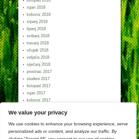
listopad 2018
rujan 2018
kolovoz 2018
srpanj 2018
lipanj 2018
svibanj 2018
travanj 2018
ožujak 2018
veljača 2018
siječanj 2018
prosinac 2017
studeni 2017
listopad 2017
rujan 2017
kolovoz 2017
srpanj 2017
We value your privacy
lipanj 2017
svibanj 2017
We use cookies to enhance your browsing experience, serve
personalized ads or content, and analyze our traffic. By
clicking "Accept All", you consent to our use of cookies.