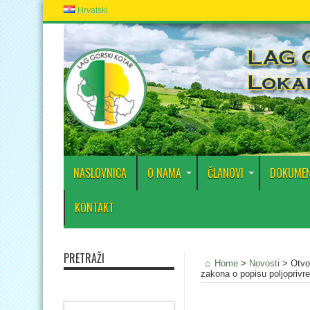
Hrvatski
NASLOVNICA
O NAMA
ČLANOVI
DOKUMEN
KONTAKT
PRETRAŽI
Home
>
Novosti
>
Otvo
zakona o popisu poljoprivr