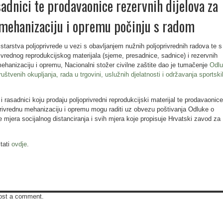
sadnici te prodavaonice rezervnih dijelova za
 mehanizaciju i opremu počinju s radom
istarstva poljoprivrede u vezi s obavljanjem nužnih poljoprivrednih radova te s
ivrednog reprodukcijskog materijala (sjeme, presadnice, sadnice) i rezervnih
mehanizaciju i opremu, Nacionalni stožer civilne zaštite dao je tumačenje
Odl
štvenih okupljanja, rada u trgovini, uslužnih djelatnosti i održavanja sportski
i rasadnici koju prodaju poljoprivredni reprodukcijski materijal te prodavaonice
oprivrednu mehanizaciju i opremu mogu raditi uz obvezu poštivanja Odluke o
mjera socijalnog distanciranja i svih mjera koje propisuje Hrvatski zavod za
tati
ovdje
.
ost a comment.