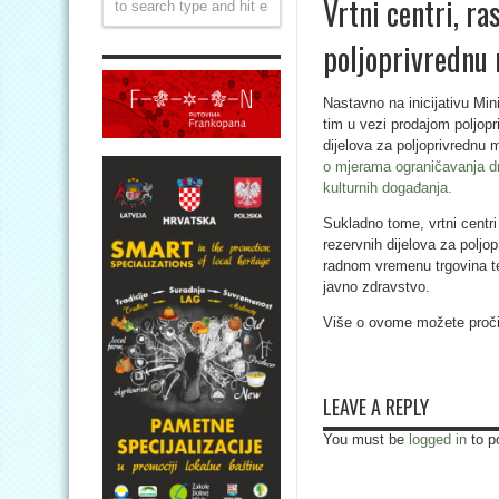
Vrtni centri, ra
poljoprivrednu
Nastavno na inicijativu Min
tim u vezi prodajom poljopr
dijelova za poljoprivrednu 
o mjerama ograničavanja dru
kulturnih događanja.
Sukladno tome, vrtni centri 
rezervnih dijelova za polj
radnom vremenu trgovina te 
javno zdravstvo.
Više o ovome možete proči
LEAVE A REPLY
You must be
logged in
to p