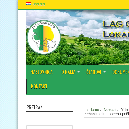
Hrvatski
NASLOVNICA
O NAMA
ČLANOVI
DOKUMEN
KONTAKT
PRETRAŽI
Home
>
Novosti
>
Vrtn
mehanizaciju i opremu poč