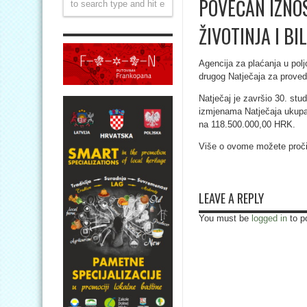
POVEĆAN IZNOS
ŽIVOTINJA I BI
Agencija za plaćanja u poljo
drugog Natječaja za provedb
Natječaj je završio 30. stu
izmjenama Natječaja ukupa
na 118.500.000,00 HRK.
Više o ovome možete proči
LEAVE A REPLY
You must be
logged in
to p