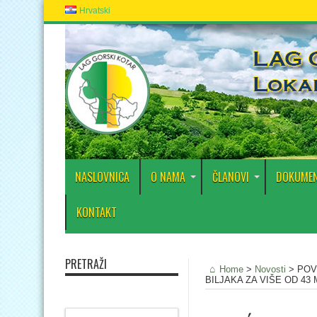
Hrvatski
NASLOVNICA
O NAMA
ČLANOVI
DOKUMEN
KONTAKT
PRETRAŽI
Home
>
Novosti
>
POV
BILJAKA ZA VIŠE OD 43 