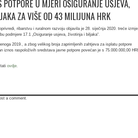
 POTPORE U MJERI OSIGURANJE USJEVA,
LJAKA ZA VIŠE OD 43 MILIJUNA HRK
privredi, ribarstvu i ruralnom razvoju objavila je 28. siječnja 2020. treće izmj
u podmjere 17.1 „Osiguranje usjeva, životinja i biljaka“.
denoga 2019., a zbog velikog broja zaprimljenih zahtjeva za isplatu potpore
n iznos raspoloživih sredstava javne potpore povećan je s 75.000.000,00 H
tati
ovdje
.
ost a comment.