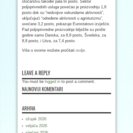
stočarstvu također pala tri posto. Sektor
poljoprivrednih usluga povećao je proizvodnju 1,8
posto dok su “nedvojive sekundarne aktivnosti”,
uključujući “određene aktivnosti u agroturizmu”,
uvećane 3,2 posto, pokazuje Eurostatovo izvješće.
Pad poljoprivredne proizvodnje bilježile su prošle
godine samo Danska, za 8,9 posto, Švedska, za
8,8 posto, i Litva, za 7,4 posto.
Više o ovome možete pročitati
ovdje
.
LEAVE A REPLY
You must be
logged in
to post a comment.
NAJNOVIJI KOMENTARI
ARHIVA
ožujak 2026
veljača 2026
siječanj 2026