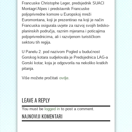
Francuske Christophe Leger, predsjednik SUACI
Montagn’Alpes i predstavnik Francuske
poljoprivredne komore u Europskoj mreži
Euromontana, koji je prezentirao na koji je način
Francuska osigurala uvjete za razvoj svojih brdsko-
planinskih područja, raznim mjerama i poticajima
poljoprivrednicima, ali i razvijenom turističkom
sektoru tih regija.
U Panelu 2. pod nazivom Pogled u budućnost
Gorskog kotara sudjelovala je Predsjednica LAG-a
Gorski kotar, koja je odgovorila na nekoliko kratkih
pitanja.
Više možete pročitati
ovdje
.
LEAVE A REPLY
You must be
logged in
to post a comment.
NAJNOVIJI KOMENTARI