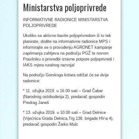
Ministarstva poljoprivrede
INFORMATIVNE RADIONICE MINISTARSTVA
POLJOPRIVREDE
Ukoliko se aktivno bavite poljoprivredom ili to tek
planirate, dođite na informativne radionice MPS i
informirajte se o provođenju AGRONET kampanje
zaprimanja zahtjeva na području PGŽ te novom
Pravilniku o provedbi izravne potpore poljoprivredi i
IAKS mjera ruralnog razvoja!
Na području Gorskoga kotara održat će se dvije
radionice:
* 11. ožujka 2019. u 16.00 sati – Grad Čabar
(Narodnog oslobođenja 2), predavač gospodin
Predrag Janeš
* 13. ožujka 2019. u 10.00 sati – Grad Delnice
(Vijećnica Grada Delnica,Trg 138. brigade HV-a 4),
predavač gospodin Žarko Mulc