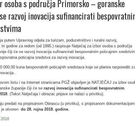
or osoba s područja Primorsko – goranske
 se razvoj inovacija sufinancirati bespovratn
dstvima
a putem Upravnog odjela za turizam, poduzetništvo i ruralni razvoj,
 tri godine za redom (od 1995.) raspisuje Natječaj za izbor osoba s područja
je čiji će se razvoj inovacija sufinancirati bespovratnim poticajnim sredstvi
espovratna poticajna sredstva za razvoj inovacija.
0.000,00 kuna bespovratnih poticajnih sredstava koje se planira raspor
editi z
novacija .
ovom listu i na Internet stranicama PGŽ objavljen je NATJEČAJ za izbor oso
anske županije čiji će se
razvoj inovacija sufinancirati bespovratnim
2018
. (Tekst Natječaja i obrazac prijave se nalazi u privitku).
aju predati na propisanom Obrascu (u privitku), s propisanom dokumentacijom
j je otvoren
do 28. rujna 2018. godine.
c 2018