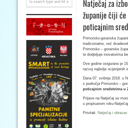
Natječaj za izb
županije čiji će
poticajnim sre
Primorsko-goranska županij
tradicionalno, već dvadeset
Primorsko – goranske župani
te dodjeljuje inovatorima b
Ove godine osigurano je 15
razvoj najbolje ocijenjenih i
Dana 07. svibnja 2018. u N
s područja Primorsko – gor
poticajnim sredstvima u 
Prijave na Natječaj se mor
u propisanom roku-Natječa
Privitak:
Natječaj i obraza