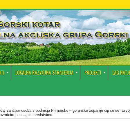
TI
LOKALNA RAZVOJNA STRATEGIJA
PROJEKTI
LAG NATJ
ečaj za izbor osoba s područja Primorsko – goranske županije čiji će se razvo
povratnim poticajnim sredstvima