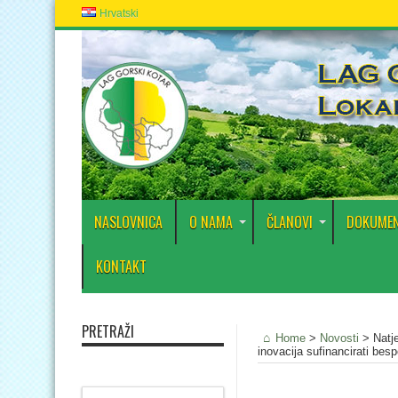
Hrvatski
NASLOVNICA
O NAMA
ČLANOVI
DOKUMEN
KONTAKT
PRETRAŽI
Home
>
Novosti
>
Natj
inovacija sufinancirati bes