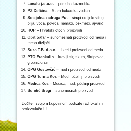
Lanalu j.d.o.o.
– prirodna kozmetika
PZ Dolčina
– Stara bakarska vodica
Socijalna zadruga Put
– sirupi od ljekovitog
bilja, voća, povrća, namazi, pekmezi, ajvariđ
HOP
– Hrvatski otočni proizvodi
Obrt Šafar
– suhomesnati proizvodi od mesa i
mesa divljači
Suza T.B. d.o.o.
– likeri i proizvodi od meda
PTO Frankulin
– kravlji sir, skuta, škripavac,
grobnički sir
OPG Gostovčić
– med i proizvodi od meda
OPG Turina Kos
– Med i pčelinji proizvodi
Medica Kos
– Medica, med, pčelinji proizvod
Buretić Bregi
– suhomesnati proizvodi
Dođite i svojom kupovinom podržite rad lokalnih
proizvođača !!!