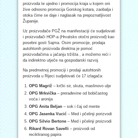
proizvoda te ujedno i promocija kraja u kojem oni
žive odnosno promocija Gorskog kotara, zaobalja i
otoka čime se daje i naglasak na prepoznatljivost
Županije.
Uz proizvođače PGŽ na manifestaciji će sudjelovati
i proizvođači HOP-a (Hrvatsko otočni proizvod) kao
posebni gosti Sajma. Osim promocije, prodaja
autohtonih proizvoda direktna je pomoć
proizvođačima u jačanju tržišta , a možemo reći i
da indirektno utječe na gospodarski razvoj.
Na predmetnoj promociji i prodaji autohtonih
proizvoda u Rijeci sudjelovati će 17 izlagača:
OPG Magriž
– krčki sir, skuta, maslinovo ulje
OPG Mrkvička
– prerađevine od bobičastog
voća i aronija
OPG Anita Beljan
– sok i čaj od mente
OPG Jasenka Vucić
– Med i pčelinji porizvodi
OPG Silvio Bertone
– Med i pčelinji proizvodi
Rikard Rovan Savelli
– proizvodi od
recikliranog papira