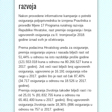
razvoja
Nakon provedene informativne kampanje o potrebi
osiguranja poljoprivrednika te izmjena Pravilnika o
provedbi Mjere 17 Programa ruralnog razvoja
Republike Hrvatske, rast premije osiguranja i broja
ugovorenih osiguranja za II. tromjesečje 2018.
godine iznad svih je očekivanja.
Prema podacima Hrvatskog ureda za osiguranje,
premija osiguranja usjeva i nasada bilježi rast od
51,44% u odnosu na isto razdoblje prošle godine
(121.553.018 kuna u odnosu na 80.266.527 kuna u
2017. godini). Još veći rast bilježi broj ugovorenih
osiguranja, ugovoreno je 16.191 osiguranja više
nego u 2017. godini što je rast od čak 87,40%
(34.717 osiguranja u odnosu na 18.526 iz 2017.
godine).
Premija osiguranja životinja također bilježi rast i to
od 25,01 % (81.832.755 kuna u odnosu na
65.461.400 kuna u 2017. godini). Broj ugovorenih
osiguranja životinja raste 18,36% (896 osiguranja u
odnosu na 757 iz 2017. godine).