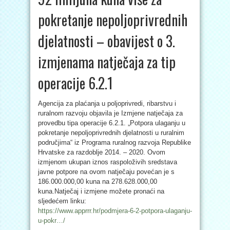
pokretanje nepoljoprivrednih
djelatnosti – obavijest o 3.
izmjenama natječaja za tip
operacije 6.2.1
Agencija za plaćanja u poljoprivredi, ribarstvu i
ruralnom razvoju objavila je Izmjene natječaja za
provedbu tipa operacije 6.2.1. „Potpora ulaganju u
pokretanje nepoljoprivrednih djelatnosti u ruralnim
područjima“ iz Programa ruralnog razvoja Republike
Hrvatske za razdoblje 2014. – 2020. Ovom
izmjenom ukupan iznos raspoloživih sredstava
javne potpore na ovom natječaju povećan je s
186.000.000,00 kuna na 278.628.000,00
kuna.Natječaj i izmjene možete pronaći na
sljedećem linku:
https://www.apprrr.hr/podmjera-6-2-potpora-ulaganju-
u-pokr…/