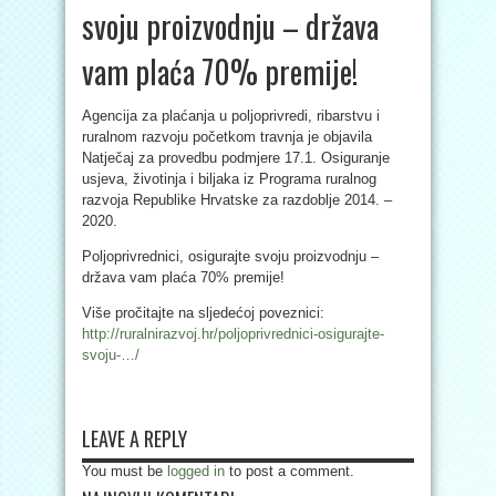
svoju proizvodnju – država
vam plaća 70% premije!
Agencija za plaćanja u poljoprivredi, ribarstvu i
ruralnom razvoju početkom travnja je objavila
Natječaj za provedbu podmjere 17.1. Osiguranje
usjeva, životinja i biljaka iz Programa ruralnog
razvoja Republike Hrvatske za razdoblje 2014. –
2020.
Poljoprivrednici, osigurajte svoju proizvodnju –
država vam plaća 70% premije!
Više pročitajte na sljedećoj poveznici:
http://ruralnirazvoj.hr/poljoprivrednici-osigurajte-
svoju-…/
LEAVE A REPLY
You must be
logged in
to post a comment.