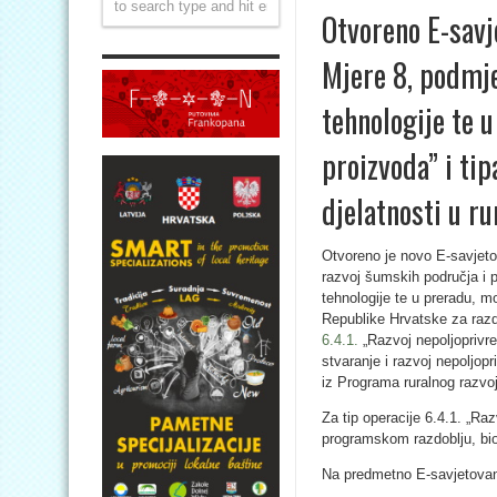
Otvoreno E-savj
Mjere 8, podmje
tehnologije te 
proizvoda” i tip
djelatnosti u r
Otvoreno je novo E-savjetov
razvoj šumskih područja i 
tehnologije te u preradu, m
Republike Hrvatske za razd
6.4.1.
„Razvoj nepoljoprivre
stvaranje i razvoj nepoljopr
iz Programa ruralnog razvo
Za tip operacije 6.4.1. „Ra
programskom razdoblju, bio 
Na predmetno E-savjetovanj