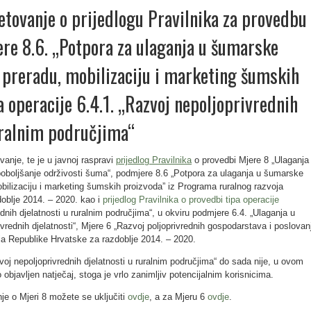
etovanje o prijedlogu Pravilnika za provedbu
re 8.6. „Potpora za ulaganja u šumarske
u preradu, mobilizaciju i marketing šumskih
a operacije 6.4.1. „Razvoj nepoljoprivrednih
uralnim područjima“
anje, te je u javnoj raspravi
prijedlog Pravilnika
o provedbi Mjere 8 „Ulaganja
poboljšanje održivosti šuma“, podmjere 8.6 „Potpora za ulaganja u šumarske
obilizaciju i marketing šumskih proizvoda” iz Programa ruralnog razvoja
oblje 2014. – 2020. kao i
prijedlog Pravilnika o provedbi tipa operacije
dnih djelatnosti u ruralnim područjima“, u okviru podmjere 6.4. „Ulaganja u
ivrednih djelatnosti“, Mjere 6 „Razvoj poljoprivrednih gospodarstava i poslovan
ja Republike Hrvatske za razdoblje 2014. – 2020.
zvoj nepoljoprivrednih djelatnosti u ruralnim područjima“ do sada nije, u ovom
objavljen natječaj, stoga je vrlo zanimljiv potencijalnim korisnicima.
e o Mjeri 8 možete se uključiti
ovdje
, a za Mjeru 6
ovdje
.