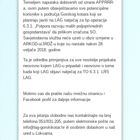
Temeljem naputaka dobivenih od strane APPRRR-
a, ovim putem obavještavamo sve potencijalne
korisnike s područja Gorskog kotara koji se
planiraju javiti na LAG natječaj za tip operacije
6.3.1. „Potpora razvoju malih poljoprivrednih
gospodarstava“ da prilikom izračuna SO,
Savjetodavna služba neće uzeti u obzir izmjene u
ARKOD-u/JRDŽ-u koje su nastale nakon 28.
veljače 2018. godine.
Ta je odredba primjenjiva za sve nositelje projekata
neovisno kojem LAG-u pripad
ali i neovisno o tome
kada koji LAG objavi natječaj za TO 6.3.1. LRS
LAG.
Molimo vas da pratite našu mrežnu stranicu i
Facebook profil za daljnje informacije.
Za sva pitanja slobodno nas kontaktirajte na broj
telefona 051/831-205, putem elektronske pošte na
info@lag-gorskikotar.hr ili osobnim dolaskom u naš
ured u Lokvama.