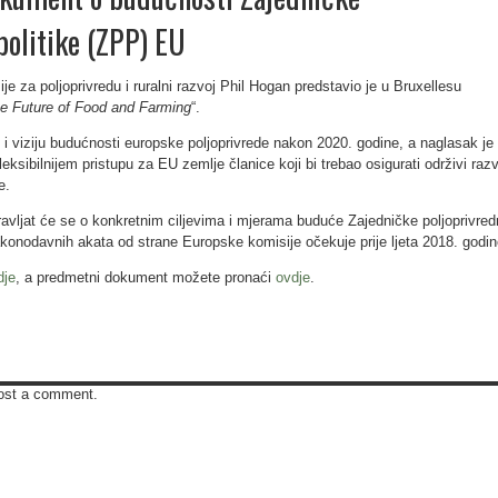
politike (ZPP) EU
e za poljoprivredu i ruralni razvoj Phil Hogan predstavio je u Bruxellesu
e Future of Food and Farming
“.
i viziju budućnosti europske poljoprivrede nakon 2020. godine, a naglasak je
fleksibilnijem pristupu za EU zemlje članice koji bi trebao osigurati održivi razv
e.
avljat će se o konkretnim ciljevima i mjerama buduće Zajedničke poljoprivre
zakonodavnih akata od strane Europske komisije očekuje prije ljeta 2018. godin
dje
, a predmetni dokument možete pronaći
ovdje
.
ost a comment.