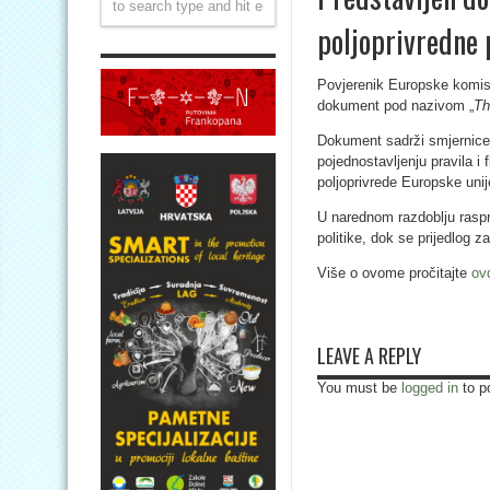
poljoprivredne 
Povjerenik Europske komisij
dokument pod nazivom „
Th
Dokument sadrži smjernice 
pojednostavljenju pravila i 
poljoprivrede Europske unij
U narednom razdoblju raspr
politike, dok se prijedlog 
Više o ovome pročitajte
ov
LEAVE A REPLY
You must be
logged in
to p