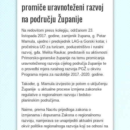
promiče uravnoteženi razvoj
na području Županije
Na redovitom press kolegiju, održanom 23.
listopada 2017. godine, zamjenik župana, g. Petar
Mamula, ujedno i predsjednik LAG-a Gorski kotar, i
pročelnica UO za turizam, poduzetništvo i ruralni
razvoj, gđa. Melita Raukar, predstavili su aktivnosti
Primorsko-goranske županije na temu promicanja
uravnoteženog razvoja cijelog područja županije te
o provedbi mjera ruralnog razvoja PGŽ u okviru
Programa mjera za razdoblje 2017.-2020. godine.
Također, g. Mamula izvijestio je potom o uključenju
Županije u aktualne procese izmjena zakonske
regulative o regionalnom razvoju i brdsko-
planinskim područjima.
Naime, prema Nacrtu prijedloga zakona o
izmjenama i dopunama Zakona o regionalnomu
razvoju, namjerava se unaprijediti aktualni pravni
okvir politike regionalnoga razvoja koji se odnosi na