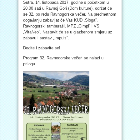
Sutra, 14. listopada 2017. godine s početkom u
20.00 sati u Ravnoj Gori (Dom kulture), održat će
se 32. po redu Ravnogorska večer. Na predmetnom
događanju zabavljat će Vas KUD „Sloga“,
Ravnogorski tamburaši, MPZ „Gimpl“ i VS
„VitaNeo“. Nastavit će se u glazbenom smjeru uz
zabavu i sastav „Impuls“.
Dođite i zabavite se!
Program 32. Ravnogorske večeri se nalazi u
prilogu.